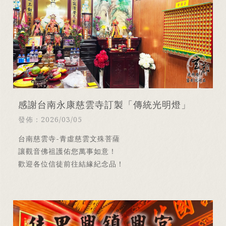
感謝台南永康慈雲寺訂製「傳統光明燈」
發佈：2026/03/05
台南慈雲寺-青虛慈雲文殊菩薩
讓觀音佛祖護佑您萬事如意！
歡迎各位信徒前往結緣紀念品！