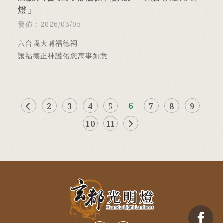
燈」
發佈：2026/03/05
六合境大埔福德祠
讓福德正神護佑您萬事如意！
6
2
3
4
5
7
8
9
10
11