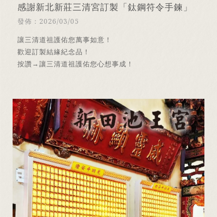
感謝新北新莊三清宮訂製「鈦鋼符令手鍊」
發佈：2026/03/05
讓三清道祖護佑您萬事如意！
歡迎訂製結緣紀念品！
按讚→讓三清道祖護佑您心想事成！