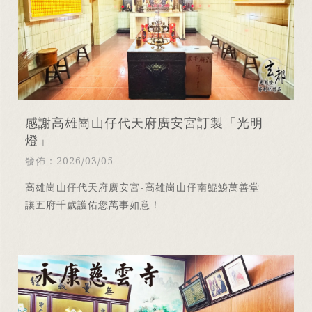
感謝高雄崗山仔代天府廣安宮訂製「光明
燈」
發佈：2026/03/05
高雄崗山仔代天府廣安宮-高雄崗山仔南鯤鯓萬善堂
讓五府千歲護佑您萬事如意！