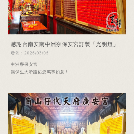
感謝台南安南中洲寮保安宮訂製「光明燈」
發佈：2026/03/05
中洲寮保安宮
讓保生大帝護佑您萬事如意！