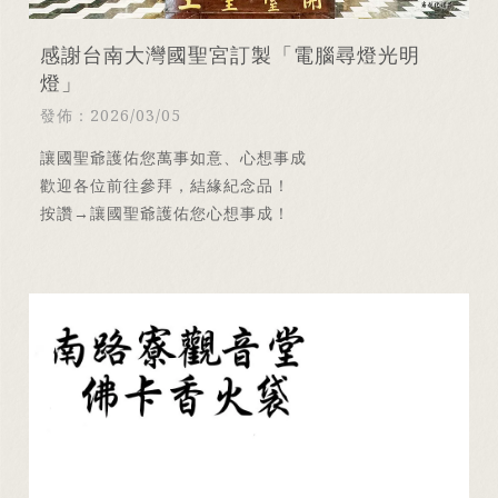
感謝台南大灣國聖宮訂製「電腦尋燈光明
燈」
發佈：2026/03/05
讓國聖爺護佑您萬事如意、心想事成
歡迎各位前往參拜，結緣紀念品！
按讚→讓國聖爺護佑您心想事成！