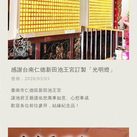
感謝台南仁德新田池王宮訂製「光明燈」
發佈：2026/03/05
臺南市仁德區新田池王宮
讓池府王爺護佑您萬事如意、心想事成
歡迎各位前往參拜，結緣紀念品！