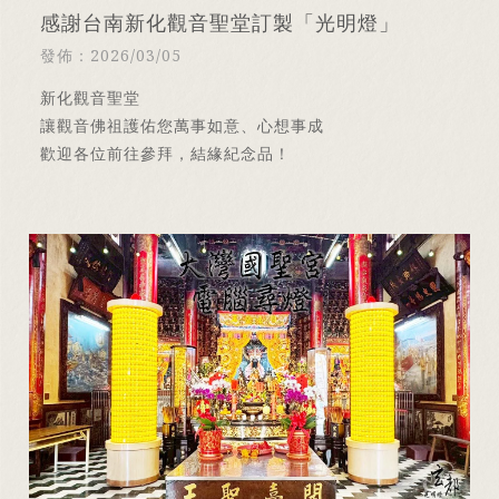
感謝台南新化觀音聖堂訂製「光明燈」
發佈：2026/03/05
新化觀音聖堂
讓觀音佛祖護佑您萬事如意、心想事成
歡迎各位前往參拜，結緣紀念品！