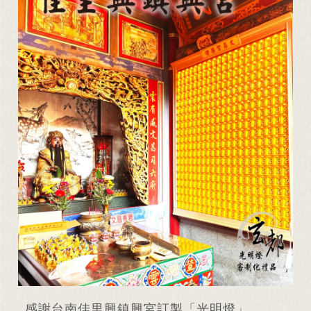
感謝台南佳里興鎮興宮訂製「光明燈」