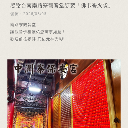
感謝台南南路寮觀音堂訂製「佛卡香火袋」
發佈：2026/03/05
南路寮觀音堂
讓觀音佛祖護佑您萬事如意！
歡迎前往參拜 庇佑元神光彩!