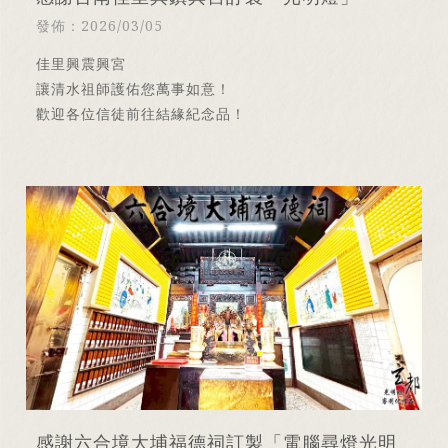
發佈：2026/03/05
佳里興震興宮
讓清水祖師護佑您萬事如意！
歡迎各位信徒前往結緣紀念品！
感謝六合境大埔福德祠訂製「電腦尋燈光明