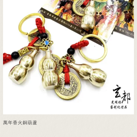
萬年香火銅葫蘆