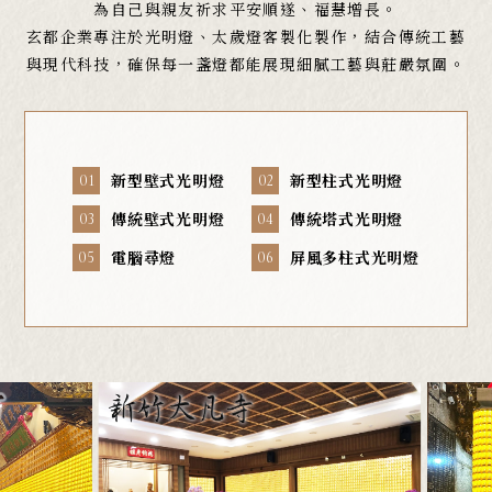
為自己與親友祈求平安順遂、福慧增長。
玄都企業專注於光明燈、太歲燈客製化製作，結合傳統工藝
與現代科技，確保每一盞燈都能展現細膩工藝與莊嚴氛圍。
新型壁式光明燈
新型柱式光明燈
01
02
傳統壁式光明燈
傳統塔式光明燈
03
04
電腦尋燈
屏風多柱式光明燈
05
06