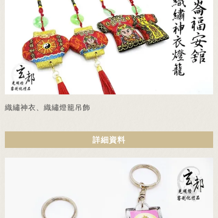
織繡神衣、織繡燈籠吊飾
詳細資料