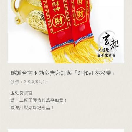
感謝台南玉勅良寶宮訂製「鈕扣紅苓彩帶」
發佈：2026/01/19
玉勅良寶宮
讓十二瘟王護佑您萬事如意！
歡迎訂製結緣紀念品！