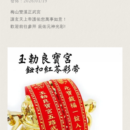
發佈：2026/01/19
梅山雙溪正武宮
讓玄天上帝護佑您萬事如意！
歡迎前往參拜 庇佑元神光彩!