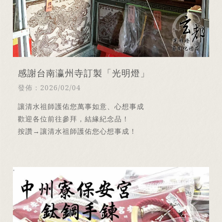
感謝台南瀛州寺訂製「光明燈」
發佈：2026/02/04
讓清水祖師護佑您萬事如意、心想事成
歡迎各位前往參拜，結緣紀念品！
按讚→讓清水祖師護佑您心想事成！