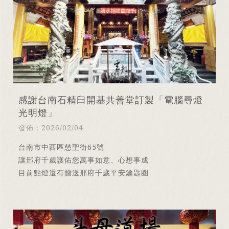
感謝台南石精臼開基共善堂訂製「電腦尋燈
光明燈」
發佈：2026/02/04
台南市中西區慈聖街65號
讓邢府千歲護佑您萬事如意、心想事成
目前點燈還有贈送邢府千歲平安鑰匙圈