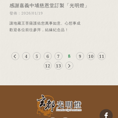
感謝嘉義中埔慈恩堂訂製「光明燈」
發佈：2026/01/19
讓地藏王菩薩護佑您萬事如意、心想事成
歡迎各位前往參拜，結緣紀念品！
8
4
5
6
7
9
10
11
12
13