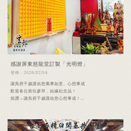
感謝屏東慈龍堂訂製「光明燈」
發佈：2026/02/04
讓吳府千歲護佑您萬事如意、心想事成
歡迎各位前往參拜，結緣紀念品！
按讚→讓吳府千歲護佑您心想事成！
分享→讓吳府千歲護佑您發財平安！