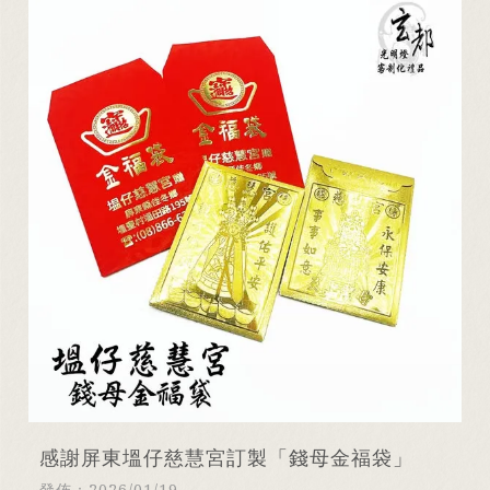
感謝屏東塭仔慈慧宮訂製「錢母金福袋」
發佈：2026/01/19