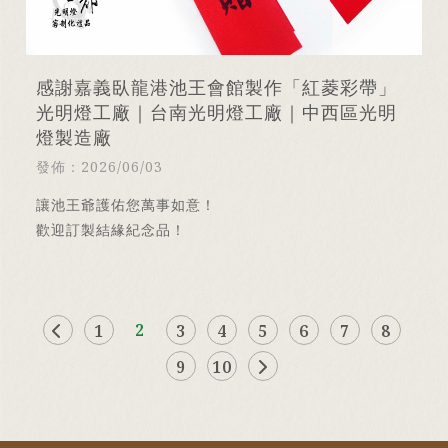
感謝嘉義臥龍港池王會館製作「紅菱彩帶」
光明燈工廠｜台南光明燈工廠｜中西區光明
燈製造廠
發佈：2026/06/03
讓池王爺護佑您萬事如意！
歡迎訂製結緣紀念品！
2
1
3
4
5
6
7
8
9
10