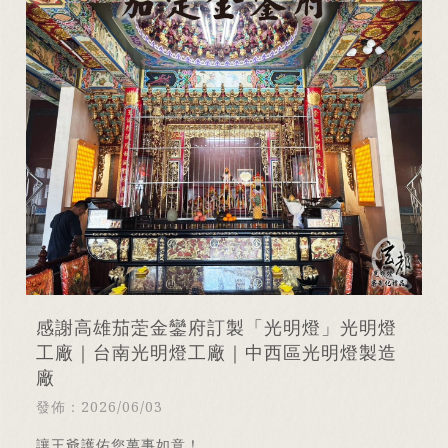
感謝高雄茄萣金鑾府訂製「光明燈」光明燈
工廠｜台南光明燈工廠｜中西區光明燈製造
廠
發佈：2026/06/03
讓王爺護佑您萬事如意！