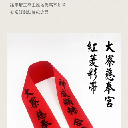
讓李府三尊王護佑您萬事如意！
歡迎訂製結緣紀念品！