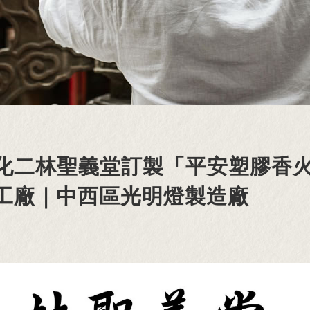
化二林聖義堂訂製「平安塑膠香
工廠｜中西區光明燈製造廠