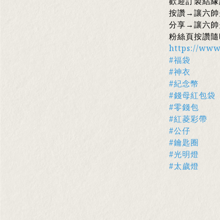
歡迎訂製結緣
按讚→讓六帥
分享→讓六帥
粉絲頁按讚隨
https://ww
#福袋
#神衣
#紀念幣
#錢母紅包袋
#零錢包
#紅菱彩帶
#公仔
#鑰匙圈
#光明燈
#太歲燈