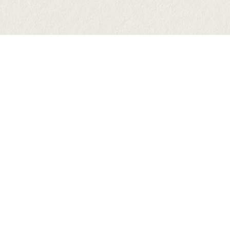
感謝草屯奉安宮訂製「護身項