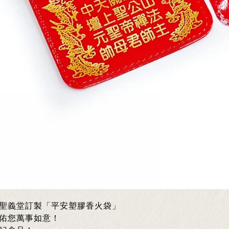
聖義堂訂製「平安塑膠香火袋」
佑您萬事如意！