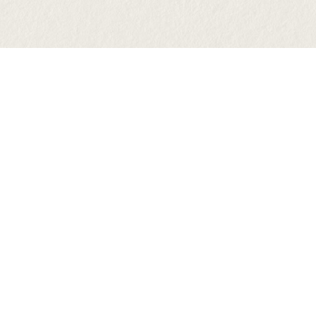
感謝鹿陶開基北極殿訂製「高清客製門
神貼+神房後貼+六十甲子圖」
鍊」