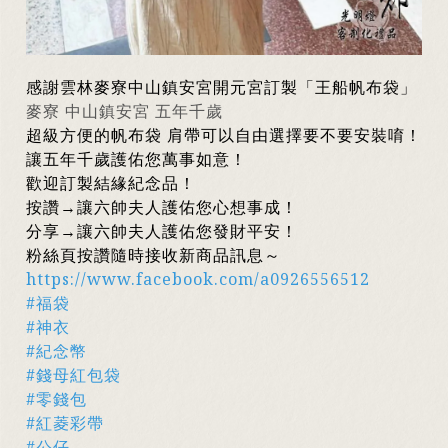
感謝雲林麥寮中山鎮安宮開元宮訂製「王船帆布袋」
麥寮 中山鎮安宮 五年千歲
超級方便的帆布袋 肩帶可以自由選擇要不要安裝唷！
讓五年千歲護佑您萬事如意！
歡迎訂製結緣紀念品！
按讚→讓六帥夫人護佑您心想事成！
分享→讓六帥夫人護佑您發財平安！
粉絲頁按讚隨時接收新商品訊息～
https://www.facebook.com/a0926556512
#福袋
#神衣
#紀念幣
#錢母紅包袋
#零錢包
#紅菱彩帶
#公仔