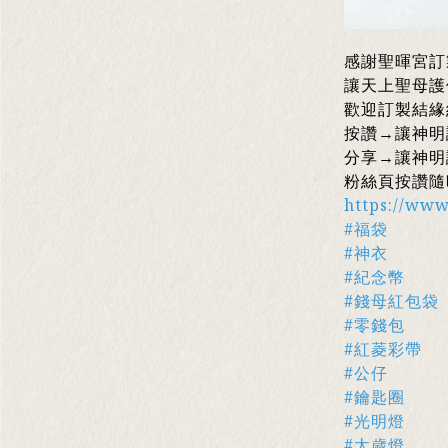
感謝聖暉宮訂
讓天上聖母護
歡迎訂製結緣
按讚→讓神明
分享→讓神明
粉絲頁按讚隨
https://ww
#福袋
#神衣
#紀念幣
#錢母紅包袋
#零錢包
#紅菱彩帶
#公仔
#鑰匙圈
#光明燈
#太歲燈