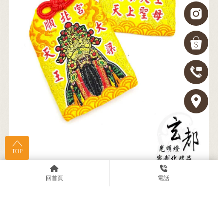
TOP
回首頁
電話
感謝順北宮訂製「織繡平安香火袋」光明燈工廠｜台南光
明燈工廠｜中西區光明燈製造廠