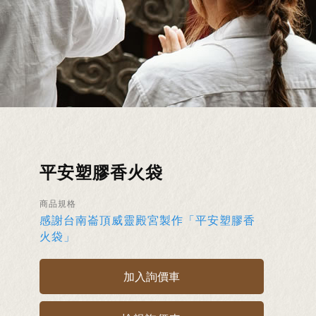
平安塑膠香火袋
商品規格
感謝台南崙頂威靈殿宮製作「平安塑膠香
火袋」