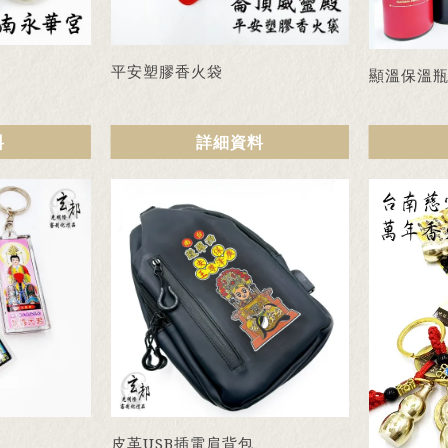
平安塑膠香火袋
顯溫保溫
料
詳細資料
皮革USB插電肩背包