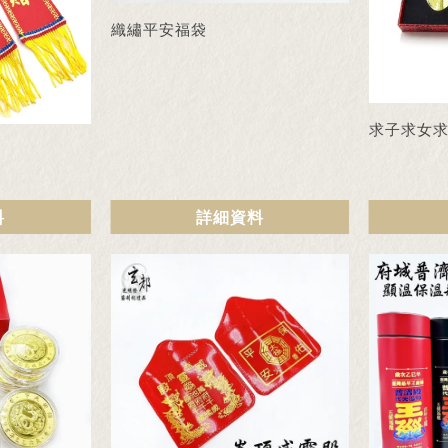
織繡平安福袋
求子求女
料
詳細資料