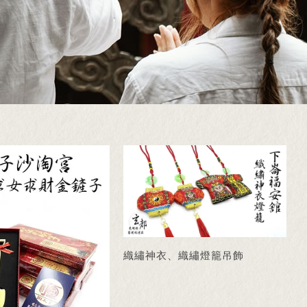
織繡神衣、織繡燈籠吊飾